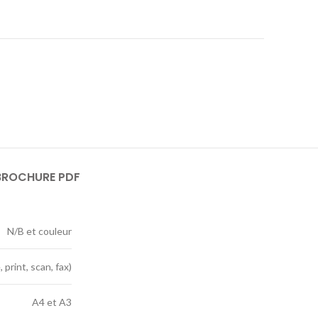
BROCHURE PDF
N/B et couleur
 print, scan, fax)
A4 et A3