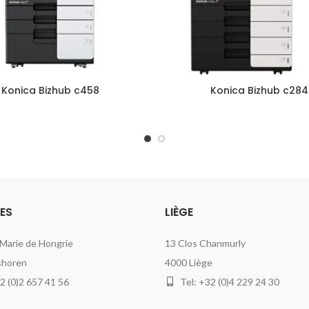
Konica Bizhub c458
Konica Bizhub c284
ES
LIÈGE
 Marie de Hongrie
13 Clos Chanmurly
shoren
4000 Liège
2 (0)2 657 41 56
Tel: +32 (0)4 229 24 30