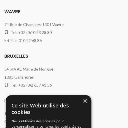
WAVRE
74 Rue de Champles-1301 Wavre
Tel: +32 (0)10 23 28 30
Fax: 010 22 68 86
BRUXELLES
54 bt4 Av. Marie de Hongrie
1083 Ganshoren
Tel: +32 (0)2 657 41 56
×
LIÈGE
Ce site Web utilise des
cookies
13 Clos Chanmurly
Nous utilisons des cookies pour
4000 Liège
personnaliser le contenu, les publicités et