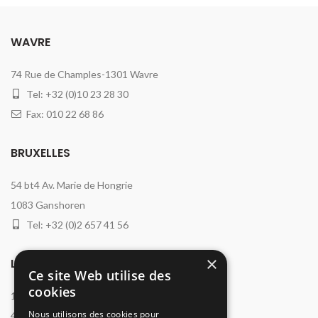
WAVRE
74 Rue de Champles-1301 Wavre
Tel: +32 (0)10 23 28 30
Fax: 010 22 68 86
BRUXELLES
54 bt4 Av. Marie de Hongrie
1083 Ganshoren
Tel: +32 (0)2 657 41 56
×
LIÈGE
Ce site Web utilise des
cookies
13 Clos Chanmurly
Nous utilisons des cookies pour
4000 Liège