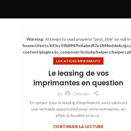
Warning
: Attempt to read property "post_title" on null in
/home/clients/693cc59b8947fe6abedf2e1844edde6c/gcs
content/plugins/js_composer/include/helpers/helpers.p
on line
63
LOCATION IMPRIMANTE
Le leasing de vos
imprimantes en question
By
Christian
En optant pour le leasing d'imprimante, vous saisissez
une véritable opportunité pour votre entreprise; en
effet, la fiscalité et la co...
CONTINUER LA LECTURE