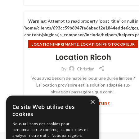
Warning
: Attempt to read property "post_title" on null in
/home/clients/693cc59b8947fe6abedf2e1844edde6c/gcs
content/plugins/js_composer/include/helpers/helpers.p
on line
63
,
LOCATION IMPRIMANTE
LOCATION PHOTOCOPIEUR
,
LOCATION RICOH
Location Ricoh
By
Christian
Vous avez besoin de matériel pour une durée limitée ?
La location provisoire est la solution adaptée aux
situations passagères que conn...
×
CONTINUER LA LECTURE
Ce site Web utilise des
cookies
Nous utilisons des cookies pour
personnaliser le contenu, les publicités et
analyser notre trafic. Nous partageons