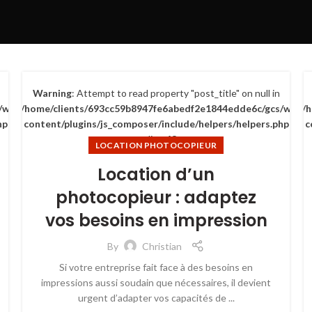
Warning
: Attempt to read property "post_title" on null in
/wp-
/home/clients/693cc59b8947fe6abedf2e1844edde6c/gcs/wp-
/
hp
content/plugins/js_composer/include/helpers/helpers.php
c
on line
63
LOCATION PHOTOCOPIEUR
Location d’un
photocopieur : adaptez
vos besoins en impression
By
Christian
Si votre entreprise fait face à des besoins en
impressions aussi soudain que nécessaires, il devient
urgent d’adapter vos capacités de ...