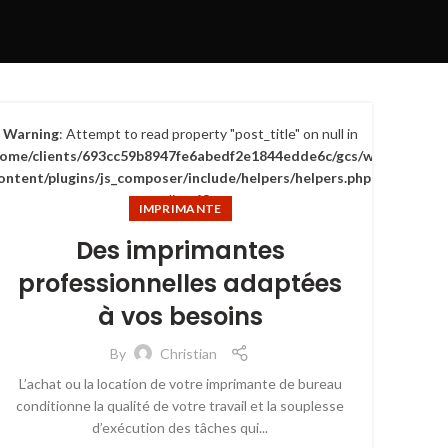
Warning
: Attempt to read property "post_title" on null in
home/clients/693cc59b8947fe6abedf2e1844edde6c/gcs/wp-
ontent/plugins/js_composer/include/helpers/helpers.php
on line
63
IMPRIMANTE
Des imprimantes
professionnelles adaptées
à vos besoins
By
Christian
L’achat ou la location de votre imprimante de bureau
conditionne la qualité de votre travail et la souplesse
d’exécution des tâches qui...