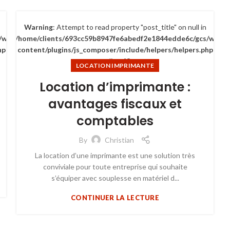
Warning
: Attempt to read property "post_title" on null in
/wp-
/home/clients/693cc59b8947fe6abedf2e1844edde6c/gcs/wp-
hp
content/plugins/js_composer/include/helpers/helpers.php
on line
63
LOCATION IMPRIMANTE
Location d’imprimante :
avantages fiscaux et
comptables
By
Christian
La location d’une imprimante est une solution très
conviviale pour toute entreprise qui souhaite
s’équiper avec souplesse en matériel d...
CONTINUER LA LECTURE