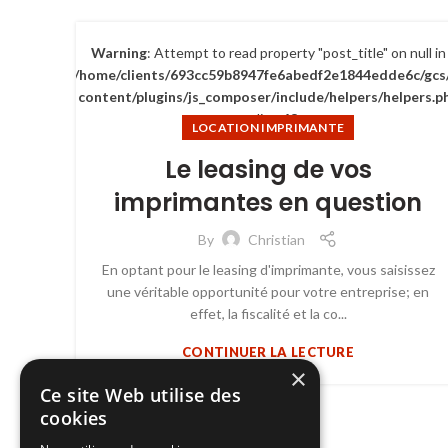
Warning
: Attempt to read property "post_title" on null in
/home/clients/693cc59b8947fe6abedf2e1844edde6c/gcs
content/plugins/js_composer/include/helpers/helpers.p
on line
63
LOCATION IMPRIMANTE
Le leasing de vos
imprimantes en question
By
Christian
En optant pour le leasing d'imprimante, vous saisissez
une véritable opportunité pour votre entreprise; en
effet, la fiscalité et la co...
CONTINUER LA LECTURE
×
Ce site Web utilise des
cookies