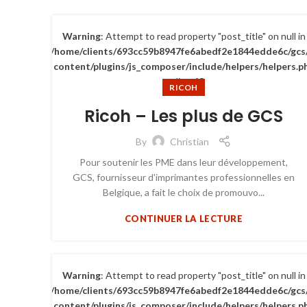
Warning
: Attempt to read property "post_title" on null in
/home/clients/693cc59b8947fe6abedf2e1844edde6c/gcs
content/plugins/js_composer/include/helpers/helpers.p
on line
63
RICOH
Ricoh – Les plus de GCS
By
Christian
Pour soutenir les PME dans leur développement,
GCS, fournisseur d'imprimantes professionnelles en
Belgique, a fait le choix de promouvo...
CONTINUER LA LECTURE
Warning
: Attempt to read property "post_title" on null in
/home/clients/693cc59b8947fe6abedf2e1844edde6c/gcs
content/plugins/js_composer/include/helpers/helpers.p