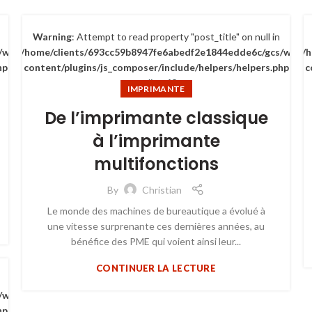
Warning
: Attempt to read property "post_title" on null in
/wp-
/home/clients/693cc59b8947fe6abedf2e1844edde6c/gcs/wp-
/
hp
content/plugins/js_composer/include/helpers/helpers.php
c
on line
63
IMPRIMANTE
De l’imprimante classique
à l’imprimante
multifonctions
By
Christian
Le monde des machines de bureautique a évolué à
une vitesse surprenante ces dernières années, au
bénéfice des PME qui voient ainsi leur...
CONTINUER LA LECTURE
/wp-
hp