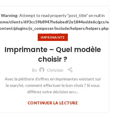
Warning
: Attempt to read property "post_title" on null in
home/clients/693cc59b8947fe6abedf2e1844edde6c/gcs/wp-
ontent/plugins/js_composer/include/helpers/helpers.php
on line
63
IMPRIMANTE
Imprimante – Quel modèle
choisir ?
By
Christian
Avec la pléthore d’offres en imprimantes existant sur
le marché, comment effectuer le bon choix ? Si vous
différez votre décision en r...
CONTINUER LA LECTURE